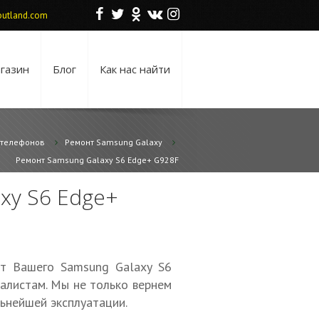
F
T
O
V
I
utland.com
газин
Блог
Как нас найти
 телефонов
Ремонт Samsung Galaxy
Ремонт Samsung Galaxy S6 Edge+ G928F
xy S6 Edge+
нт Вашего Samsung Galaxy S6
алистам. Мы не только вернем
ьнейшей эксплуатации.