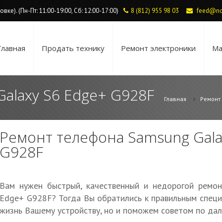
ке). (Пн-Пт: 11:00-19:00, Сб: 12:00-17:00)
8 (812) 955 98 03
feed@no
Главная
Продать технику
Ремонт электроники
Ма
alaxy S6 Edge+ G928F
Главная
Ремонт
Ремонт телефона Samsung Gala
G928F
Вам нужен быстрый, качественный и недорогой ремо
Edge+ G928F? Тогда Вы обратились к правильным специ
жизнь Вашему устройству, но и поможем советом по дал