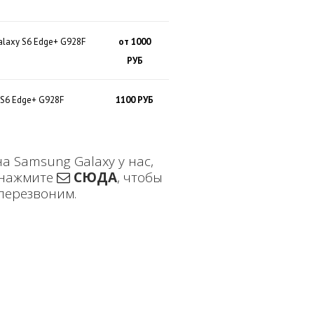
laxy S6 Edge+ G928F
от 1000
РУБ
S6 Edge+ G928F
1100 РУБ
а Samsung Galaxy у нас,
нажмите
СЮДА
, чтобы
перезвоним.