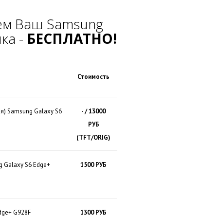
ем Ваш Samsung
ка -
БЕСПЛАТНО!
Стоимость
я) Samsung Galaxy S6
- / 13000
РУБ
(TFT/ORIG)
g Galaxy S6 Edge+
1500 РУБ
dge+ G928F
1300 РУБ