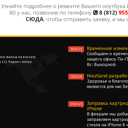
Узнайте подробнее о ремонте Вашего ноутбука L
80 у нас, позвонив по телефону
8 (812)
955
СЮДА
, чтобы отправить заявку, и мы 
Временное измен
30.01.23
Сообщаем о времен
ина (выход на вокзал),
нашего офиса. Пн-Пт
12). Рядом с метро.
Вс: Выходной.
Noutland разрабо
28.03.20
Здоровье и благоп
являются для нас б
Заправка картри
09.02.19
iPhone
В феврале мы добав
заправляем картри
стекла на iPhone 8 