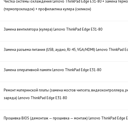
Чистка системы охлаждения Lenovo ThinkPad Edge E31-80 + замена терм
(термопрокладок) + профилактика кулера (силикон)
Замена вентилятора (кулера) Lenovo ThinkPad Edge E31-80
Замена разъема питания (USB, аудио, RJ-45, VGA/HDMI) Lenovo ThinkPad E
Замена оперативной памяти Lenovo ThinkPad Edge E31-80
Ремонт материнской платы (замена мостов чипсета, видеоконтроллера, р
заряда) Lenovo ThinkPad Edge E31-80
Прошивка BIOS (демонтаж — прошивка — монтаж) Lenovo ThinkPad Edge 