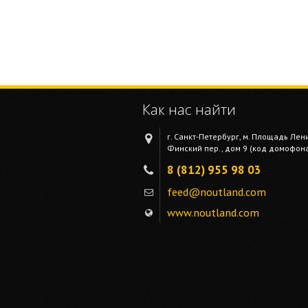
Как нас найти
г. Санкт-Петербург, м. Площадь Лен
Финский пер., дом 9 (код домофона 
8 (812) 955 98 03
feed@noutland.com
www.noutland.com