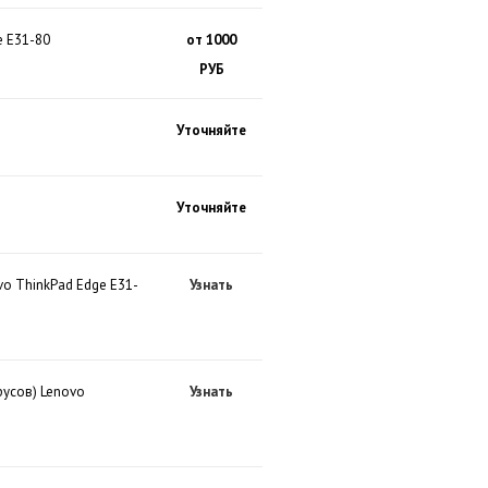
e E31-80
от 1000
РУБ
Уточняйте
Уточняйте
vo ThinkPad Edge E31-
Узнать
русов) Lenovo
Узнать