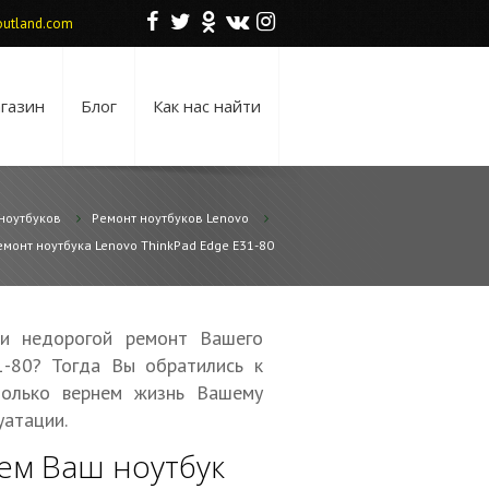
F
T
O
V
I
utland.com
газин
Блог
Как нас найти
ноутбуков
Ремонт ноутбуков Lenovo
емонт ноутбука Lenovo ThinkPad Edge E31-80
 и недорогой ремонт Вашего
1-80? Тогда Вы обратились к
только вернем жизнь Вашему
уатации.
ем Ваш ноутбук