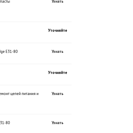
опасты
Узнать
Уточняйте
dge E31-80
Узнать
Уточняйте
емонт цепей питания и
Узнать
E31-80
Узнать