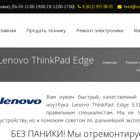
ке). (Пн-Пт: 11:00-19:00, Сб: 12:00-17:00)
8 (812) 955 98 03
feed@no
Главная
Продать технику
Ремонт электроники
Ма
Lenovo ThinkPad Edge
Главная
Ремонт 
Р
Вам нужен быстрый, качественный
ноутбука Lenovo ThinkPad Edge E3
правильным специалистам. Мы не 
устройству, но и поможем советом по дальнейшей экспл
БЕЗ ПАНИКИ! Мы отремонтиру