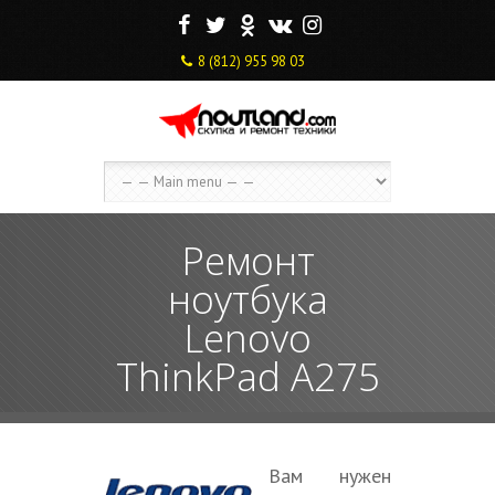
F
T
O
V
I
8 (812) 955 98 03
Ремонт
ноутбука
Lenovo
ThinkPad A275
Вам нужен