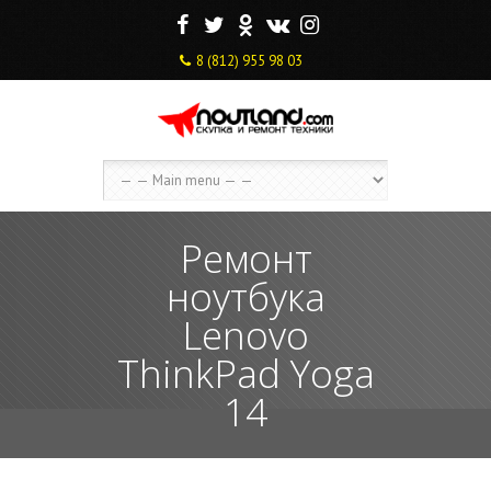
F
T
O
V
I
8 (812) 955 98 03
Ремонт
ноутбука
Lenovo
ThinkPad Yoga
14