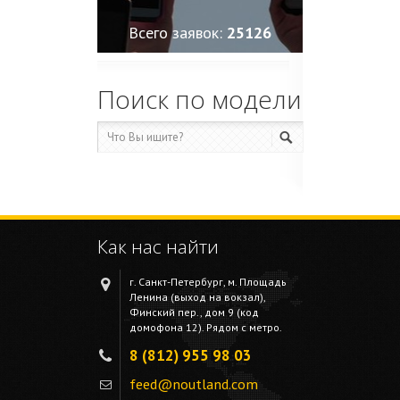
Всего заявок:
25130
Поиск по модели
Как нас найти
г. Санкт-Петербург, м. Площадь
Ленина (выход на вокзал),
Финский пер., дом 9 (код
домофона 12). Рядом с метро.
8 (812) 955 98 03
feed@noutland.com