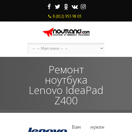
F
T
O
V
I
8 (812) 955 98 03
Ремонт
ноутбука
Lenovo IdeaPad
Z400
Вам нужен