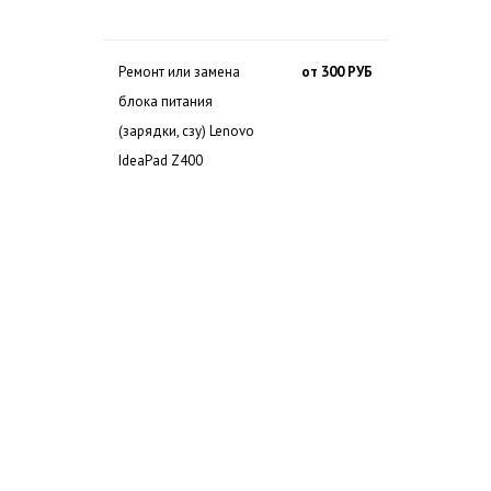
Ремонт или замена
от 300 РУБ
блока питания
(зарядки, сзу) Lenovo
IdeaPad Z400