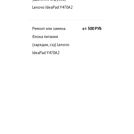
Lenovo IdeaPad Y470A2
Ремонт или замена
от 300 РУБ
блока питания
(зарядки, сзу) Lenovo
IdeaPad Y470A2