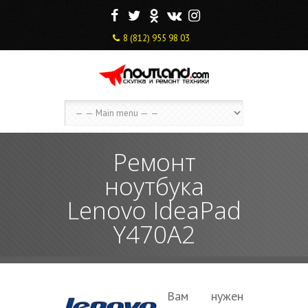
F
T
O
V
I
8 (812) 955 98 03
Ремонт
ноутбука
Lenovo IdeaPad
Y470A2
Вам нужен