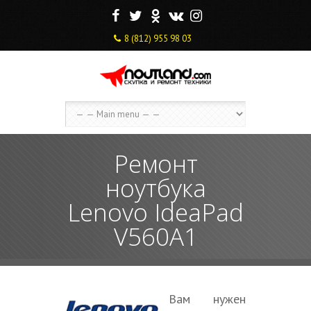
F
T
O
V
I
8 (812) 955 98 03
Ремонт
ноутбука
Lenovo IdeaPad
V560A1
Вам нужен