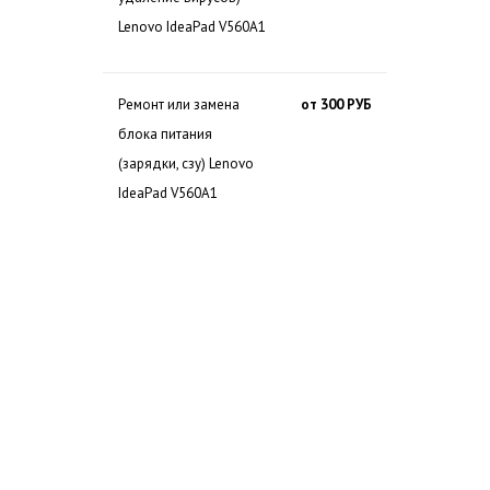
Lenovo IdeaPad V560A1
Ремонт или замена
от 300 РУБ
блока питания
(зарядки, сзу) Lenovo
IdeaPad V560A1