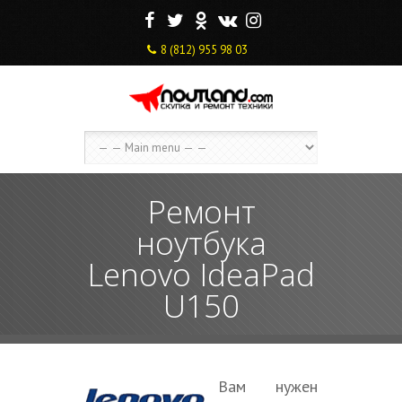
F
T
O
V
I
8 (812) 955 98 03
Ремонт
ноутбука
Lenovo IdeaPad
U150
Вам нужен