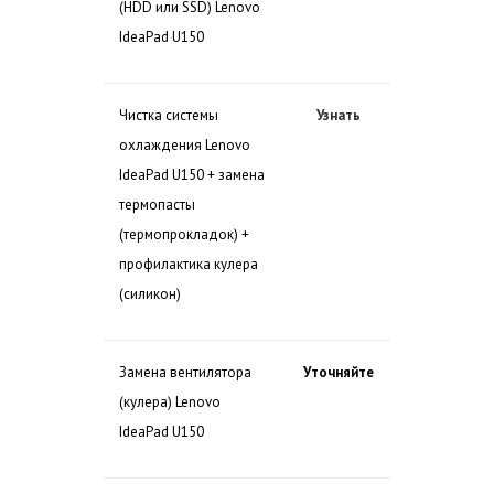
(HDD или SSD) Lenovo
IdeaPad U150
Чистка системы
Узнать
охлаждения Lenovo
IdeaPad U150 + замена
термопасты
(термопрокладок) +
профилактика кулера
(силикон)
Замена вентилятора
Уточняйте
(кулера) Lenovo
IdeaPad U150