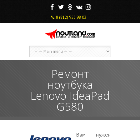
F
T
O
V
I
8 (812) 955 98 03
Ремонт
ноутбука
Lenovo IdeaPad
G580
Вам нужен