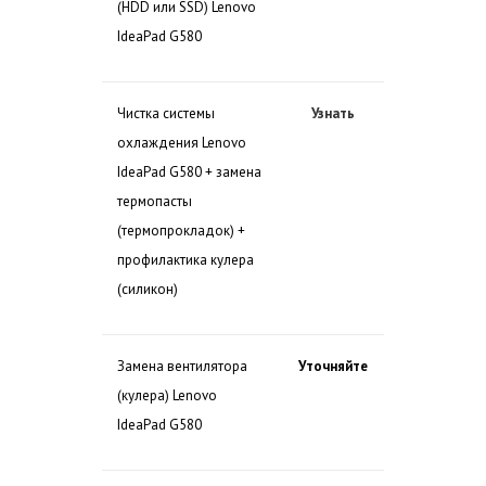
(HDD или SSD) Lenovo
IdeaPad G580
Чистка системы
Узнать
охлаждения Lenovo
IdeaPad G580 + замена
термопасты
(термопрокладок) +
профилактика кулера
(силикон)
Замена вентилятора
Уточняйте
(кулера) Lenovo
IdeaPad G580