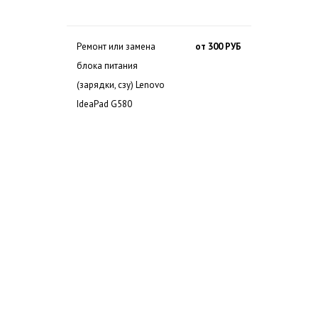
Ремонт или замена
от 300 РУБ
блока питания
(зарядки, сзу) Lenovo
IdeaPad G580