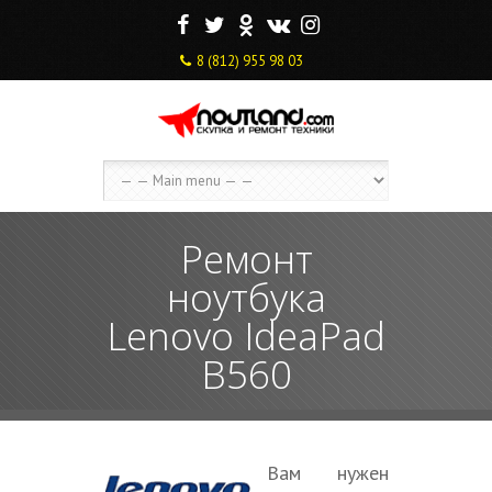
F
T
O
V
I
8 (812) 955 98 03
Ремонт
ноутбука
Lenovo IdeaPad
B560
Вам нужен