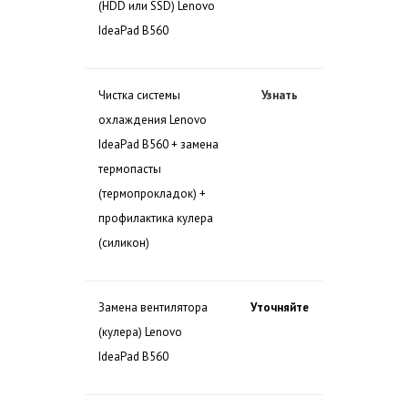
(HDD или SSD) Lenovo
IdeaPad B560
Чистка системы
Узнать
охлаждения Lenovo
IdeaPad B560 + замена
термопасты
(термопрокладок) +
профилактика кулера
(силикон)
Замена вентилятора
Уточняйте
(кулера) Lenovo
IdeaPad B560