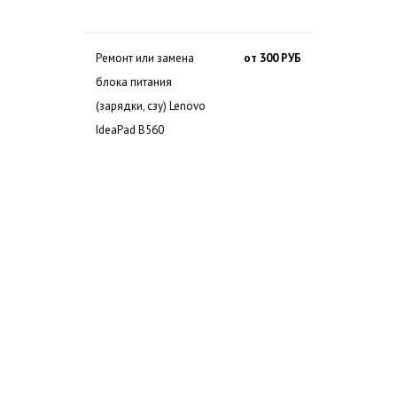
Ремонт или замена
от 300 РУБ
блока питания
(зарядки, сзу) Lenovo
IdeaPad B560