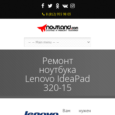
F
T
O
V
I
8 (812) 955 98 03
Ремонт
ноутбука
Lenovo IdeaPad
320-15
Вам нужен