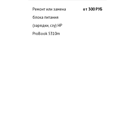
Ремонт или замена
от 300 РУБ
блока питания
(зарядки, сзу) HP
ProBook 5310m