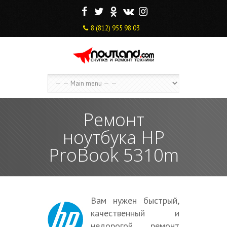
F
T
O
V
I
8 (812) 955 98 03
Ремонт
ноутбука HP
ProBook 5310m
Вам нужен быстрый,
качественный и
недорогой ремонт