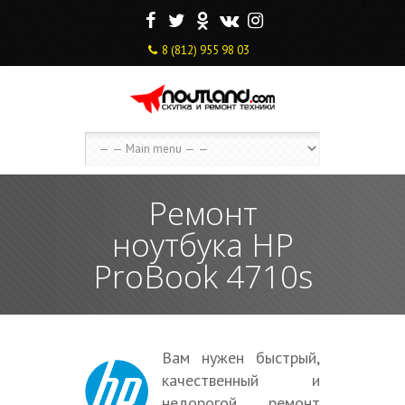
F
T
O
V
I
8 (812) 955 98 03
Ремонт
ноутбука HP
ProBook 4710s
Вам нужен быстрый,
качественный и
недорогой ремонт