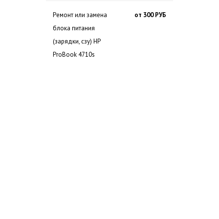
Ремонт или замена
от 300 РУБ
блока питания
(зарядки, сзу) HP
ProBook 4710s