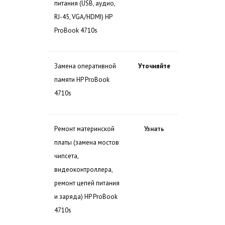
питания (USB, аудио,
RJ-45, VGA/HDMI) HP
ProBook 4710s
Замена оперативной
Уточняйте
памяти HP ProBook
4710s
Ремонт материнской
Узнать
платы (замена мостов
чипсета,
видеоконтроллера,
ремонт цепей питания
и заряда) HP ProBook
4710s