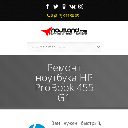
F
T
O
V
I
8 (812) 955 98 03
Ремонт
ноутбука HP
ProBook 455
G1
Вам нужен быстрый,