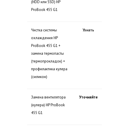
(HDD или SSD) HP
ProBook 455 G1
Чистка системы
Узнать
охлаждения HP
ProBook 455 G1 +
замена термопасты
(термопрокладок) +
профилактика кулера
(силикон)
Замена вентилятора
Уточняйте
(кулера) HP ProBook
455 G1