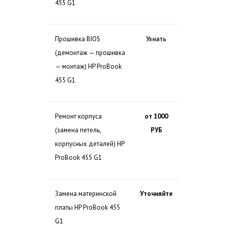
455 G1
Прошивка BIOS
Узнать
(демонтаж — прошивка
— монтаж) HP ProBook
455 G1
Ремонт корпуса
от 1000
(замена петель,
РУБ
корпусных деталей) HP
ProBook 455 G1
Замена материнской
Уточняйте
платы HP ProBook 455
G1