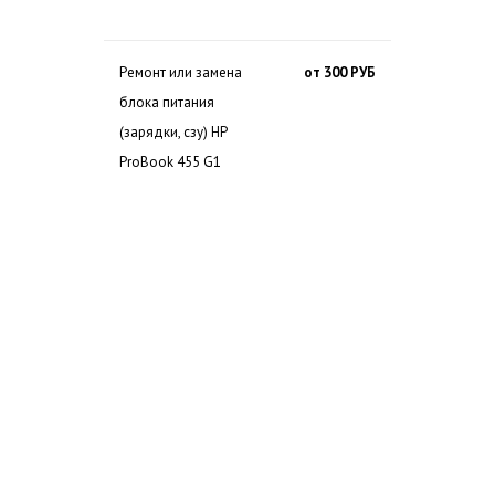
Ремонт или замена
от 300 РУБ
блока питания
(зарядки, сзу) HP
ProBook 455 G1