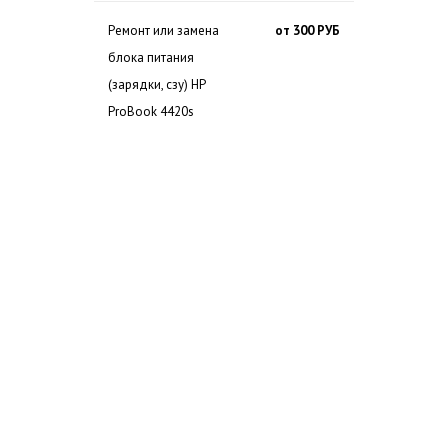
Ремонт или замена
от 300 РУБ
блока питания
(зарядки, сзу) HP
ProBook 4420s