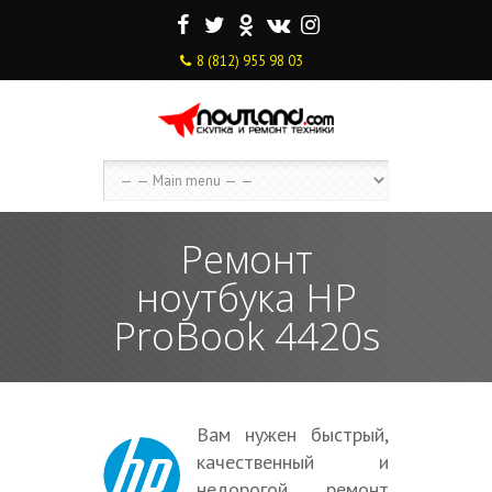
F
T
O
V
I
8 (812) 955 98 03
Ремонт
ноутбука HP
ProBook 4420s
Вам нужен быстрый,
качественный и
недорогой ремонт