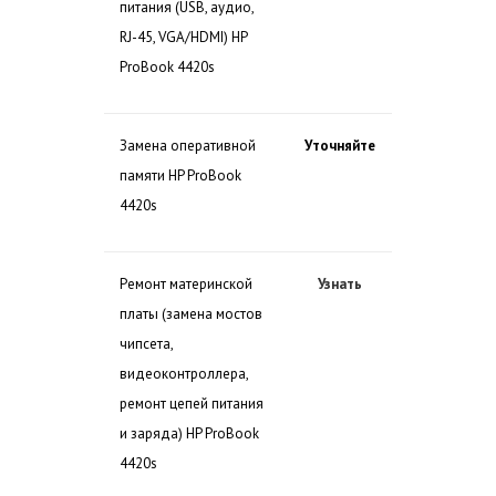
питания (USB, аудио,
RJ-45, VGA/HDMI) HP
ProBook 4420s
Замена оперативной
Уточняйте
памяти HP ProBook
4420s
Ремонт материнской
Узнать
платы (замена мостов
чипсета,
видеоконтроллера,
ремонт цепей питания
и заряда) HP ProBook
4420s