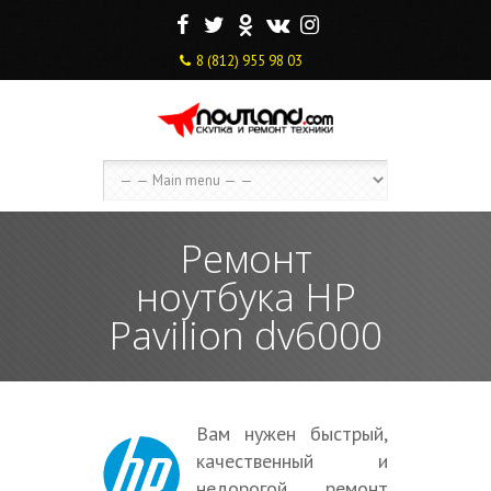
F
T
O
V
I
8 (812) 955 98 03
Ремонт
ноутбука HP
Pavilion dv6000
Вам нужен быстрый,
качественный и
недорогой ремонт