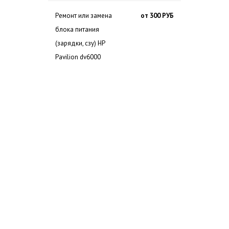
Ремонт или замена
от 300 РУБ
блока питания
(зарядки, сзу) HP
Pavilion dv6000