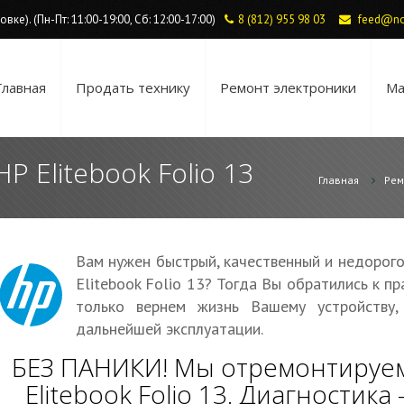
ке). (Пн-Пт: 11:00-19:00, Сб: 12:00-17:00)
8 (812) 955 98 03
feed@no
Главная
Продать технику
Ремонт электроники
Ма
P Elitebook Folio 13
Главная
Рем
Вам нужен быстрый, качественный и недорог
Elitebook Folio 13? Тогда Вы обратились к п
только вернем жизнь Вашему устройству
дальнейшей эксплуатации.
БЕЗ ПАНИКИ! Мы отремонтируем
Elitebook Folio 13. Диагностик