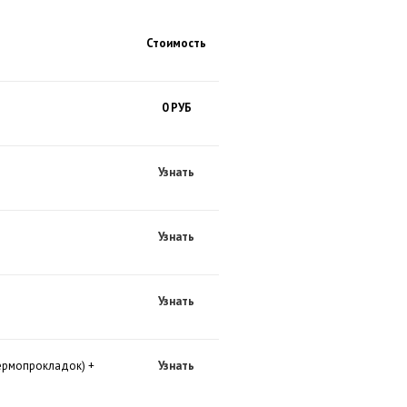
Стоимость
0 РУБ
Узнать
Узнать
Узнать
термопрокладок) +
Узнать