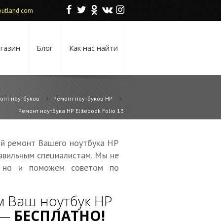
F
T
O
V
I
utland.com
газин
Блог
Как нас найти
онт ноутбуков
Ремонт ноутбуков HP
Ремонт ноутбука HP Elitebook Folio 13
ой ремонт Вашего ноутбука HP
равильным специалистам. Мы не
, но и поможем советом по
 Ваш ноутбук HP
а —
БЕСПЛАТНО!