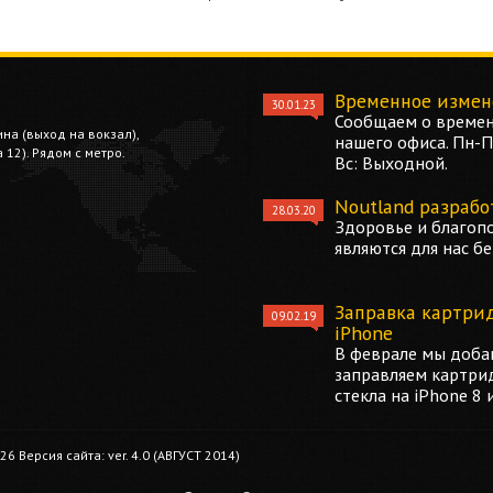
Временное измен
30.01.23
Сообщаем о времен
ина (выход на вокзал),
нашего офиса. Пн-Пт
12). Рядом с метро.
Вс: Выходной.
Noutland разрабо
28.03.20
Здоровье и благоп
являются для нас б
Заправка картри
09.02.19
iPhone
В феврале мы добав
заправляем картри
стекла на iPhone 8 
 Версия сайта: ver. 4.0 (АВГУСТ 2014)