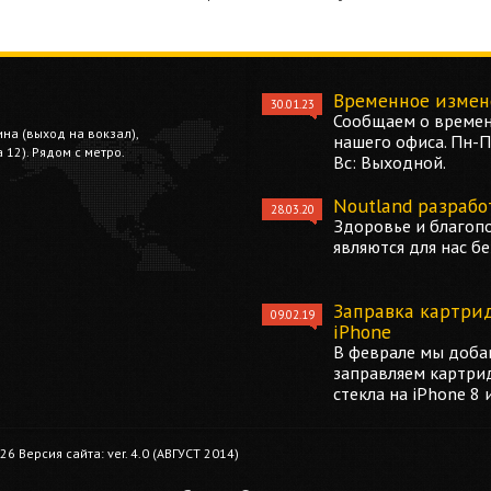
Временное измен
30.01.23
Сообщаем о времен
ина (выход на вокзал),
нашего офиса. Пн-Пт
12). Рядом с метро.
Вс: Выходной.
Noutland разрабо
28.03.20
Здоровье и благоп
являются для нас б
Заправка картри
09.02.19
iPhone
В феврале мы добав
заправляем картри
стекла на iPhone 8 
 Версия сайта: ver. 4.0 (АВГУСТ 2014)