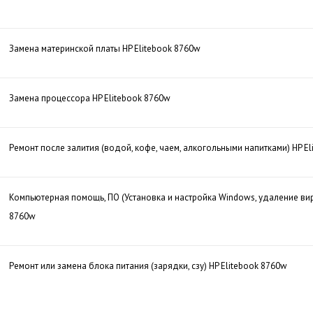
Замена материнской платы HP Elitebook 8760w
Замена процессора HP Elitebook 8760w
Ремонт после залития (водой, кофе, чаем, алкогольными напитками) HP E
Компьютерная помощь, ПО (Установка и настройка Windows, удаление вир
8760w
Ремонт или замена блока питания (зарядки, сзу) HP Elitebook 8760w