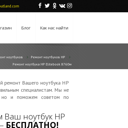
F
T
O
V
I
utland.com
газин
Блог
Как нас найти
онт ноутбуков
Ремонт ноутбуков HP
Ремонт ноутбука HP Elitebook 8760w
ой ремонт Вашего ноутбука HP
авильным специалистам. Мы не
, но и поможем советом по
 Ваш ноутбук HP
 —
БЕСПЛАТНО!