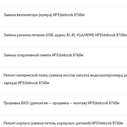
Замена вентилятора (кулера) HP Elitebook 8760w
Замена разъема питания (USB, аудио, RJ-45, VGA/HDMI) HP Elitebook 8760w
Замена оперативной памяти HP Elitebook 8760w
Ремонт материнской платы (замена мостов чипсета, видеоконтроллера, р
заряда) HP Elitebook 8760w
Прошивка BIOS (демонтаж — прошивка — монтаж) HP Elitebook 8760w
Ремонт корпуса (замена петель, корпусных деталей) HP Elitebook 8760w