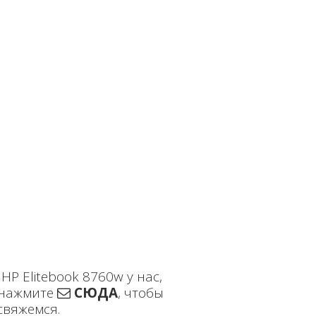
P Elitebook 8760w у нас,
нажмите
СЮДА
, чтобы
свяжемся.