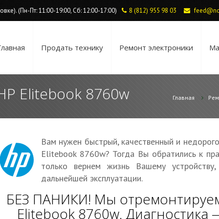
ке). (Пн-Пт: 11:00-19:00, Сб: 12:00-17:00)
8 (812) 955 98 03
feed@no
Главная
Продать технику
Ремонт электроники
Ма
HP Elitebook 8760w
Главная
Рем
Вам нужен быстрый, качественный и недорог
Elitebook 8760w? Тогда Вы обратились к пр
только вернем жизнь Вашему устройству
дальнейшей эксплуатации.
БЕЗ ПАНИКИ! Мы отремонтируем
Elitebook 8760w. Диагностика