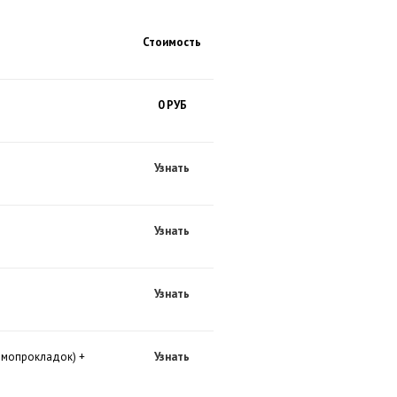
Стоимость
0 РУБ
Узнать
Узнать
Узнать
ермопрокладок) +
Узнать