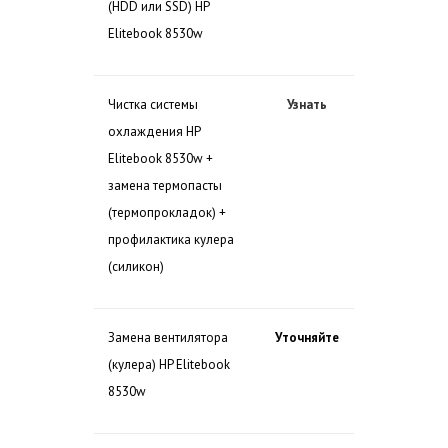
(HDD или SSD) HP
Elitebook 8530w
Чистка системы
Узнать
охлаждения HP
Elitebook 8530w +
замена термопасты
(термопрокладок) +
профилактика кулера
(силикон)
Замена вентилятора
Уточняйте
(кулера) HP Elitebook
8530w