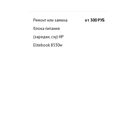
Ремонт или замена
от 300 РУБ
блока питания
(зарядки, сзу) HP
Elitebook 8530w