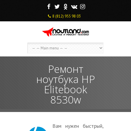
F
T
O
V
I
8 (812) 955 98 03
Ремонт
ноутбука HP
Elitebook
8530w
Вам нужен быстрый,