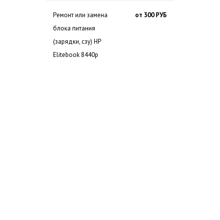
Ремонт или замена
от 300 РУБ
блока питания
(зарядки, сзу) HP
Elitebook 8440p