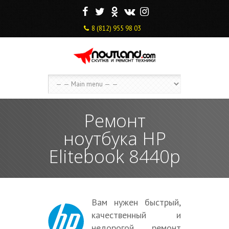
F
T
O
V
I
8 (812) 955 98 03
Ремонт
ноутбука HP
Elitebook 8440p
Вам нужен быстрый,
качественный и
недорогой ремонт