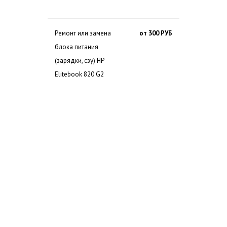
Ремонт или замена
от 300 РУБ
блока питания
(зарядки, сзу) HP
Elitebook 820 G2