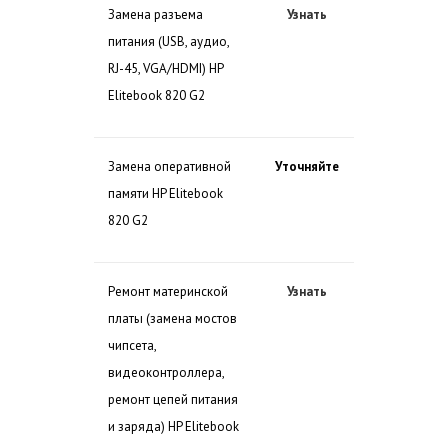
Замена разъема
Узнать
питания (USB, аудио,
RJ-45, VGA/HDMI) HP
Elitebook 820 G2
Замена оперативной
Уточняйте
памяти HP Elitebook
820 G2
Ремонт материнской
Узнать
платы (замена мостов
чипсета,
видеоконтроллера,
ремонт цепей питания
и заряда) HP Elitebook