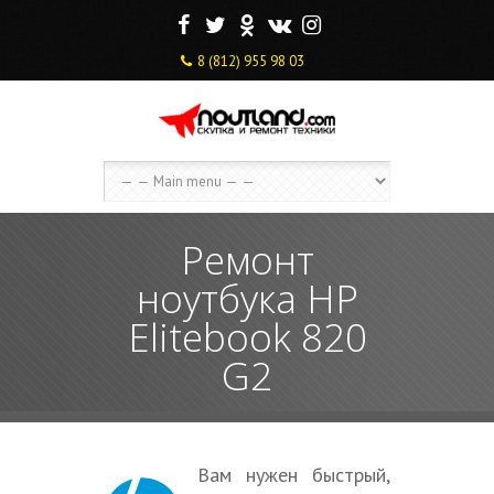
F
T
O
V
I
8 (812) 955 98 03
Ремонт
ноутбука HP
Elitebook 820
G2
Вам нужен быстрый,