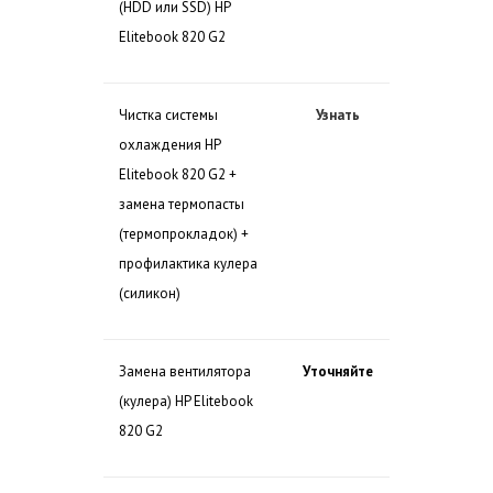
(HDD или SSD) HP
Elitebook 820 G2
Чистка системы
Узнать
охлаждения HP
Elitebook 820 G2 +
замена термопасты
(термопрокладок) +
профилактика кулера
(силикон)
Замена вентилятора
Уточняйте
(кулера) HP Elitebook
820 G2