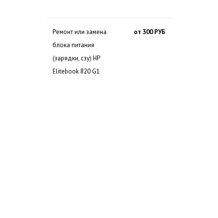
Ремонт или замена
от 300 РУБ
блока питания
(зарядки, сзу) HP
Elitebook 820 G1