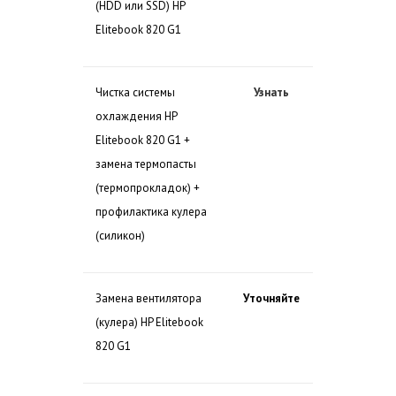
(HDD или SSD) HP
Elitebook 820 G1
Чистка системы
Узнать
охлаждения HP
Elitebook 820 G1 +
замена термопасты
(термопрокладок) +
профилактика кулера
(силикон)
Замена вентилятора
Уточняйте
(кулера) HP Elitebook
820 G1