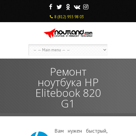
F
T
O
V
I
8 (812) 955 98 03
Ремонт
ноутбука HP
Elitebook 820
G1
Вам нужен быстрый,