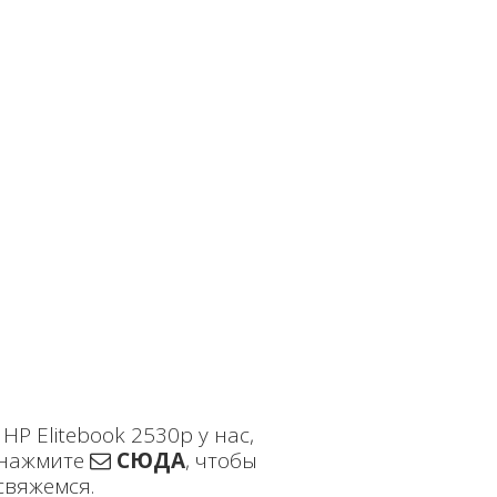
P Elitebook 2530p у нас,
нажмите
СЮДА
, чтобы
свяжемся.