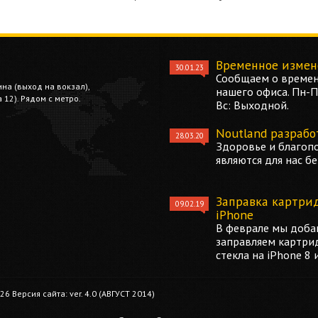
Временное измен
30.01.23
Сообщаем о времен
ина (выход на вокзал),
нашего офиса. Пн-Пт
12). Рядом с метро.
Вс: Выходной.
Noutland разрабо
28.03.20
Здоровье и благоп
являются для нас б
Заправка картри
09.02.19
iPhone
В феврале мы добав
заправляем картри
стекла на iPhone 8 
 Версия сайта: ver. 4.0 (АВГУСТ 2014)