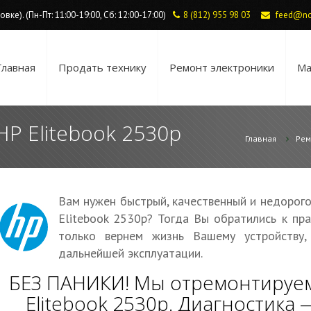
ке). (Пн-Пт: 11:00-19:00, Сб: 12:00-17:00)
8 (812) 955 98 03
feed@no
Главная
Продать технику
Ремонт электроники
Ма
HP Elitebook 2530p
Главная
Рем
Вам нужен быстрый, качественный и недорог
Elitebook 2530p? Тогда Вы обратились к пр
только вернем жизнь Вашему устройству
дальнейшей эксплуатации.
БЕЗ ПАНИКИ! Мы отремонтируем
Elitebook 2530p. Диагностика