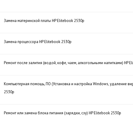
Замена материнской платы HP Elitebook 2530p
Замена процессора HP Elitebook 2530p
Ремонт после залития (водой, кофе, чаем, алкогольными напитками) HP El
Компьютерная помощь, ПО (Установка и настройка Windows, удаление вир
2530p
Ремонт или замена блока питания (зарядки, сзу) HP Elitebook 2530p