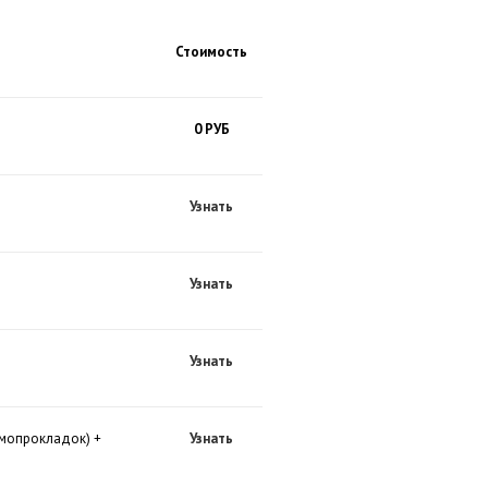
Стоимость
0 РУБ
Узнать
Узнать
Узнать
рмопрокладок) +
Узнать