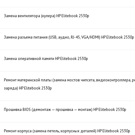
Замена вентилятора (кулера) HP Elitebook 2530p
Замена разъема питания (USB, аудио, RJ-45, VGA/HDMI) HP Elitebook 2530p
Замена оперативной памяти HP Elitebook 2530p
Ремонт материнской платы (замена мостов чипсета, видеоконтроллера, р
заряда) HP Elitebook 2530p
Прошивка BIOS (демонтаж — прошивка — монтаж) HP Elitebook 2530p
Ремонт корпуса (замена петель, корпусных деталей) HP Elitebook 2530p