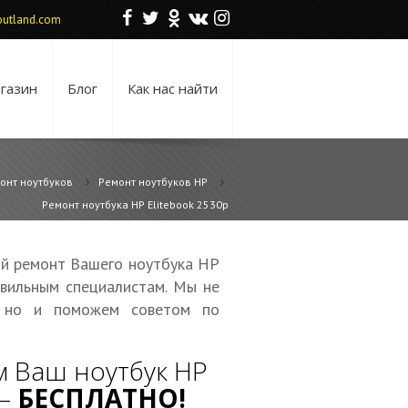
F
T
O
V
I
utland.com
газин
Блог
Как нас найти
онт ноутбуков
Ремонт ноутбуков HP
Ремонт ноутбука HP Elitebook 2530p
ой ремонт Вашего ноутбука HP
авильным специалистам. Мы не
, но и поможем советом по
 Ваш ноутбук HP
 —
БЕСПЛАТНО!