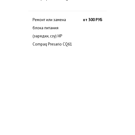
Ремонт или замена
от 300 РУБ
блока питания
(зарядки, сзу) HP
Compaq Presario CQ61