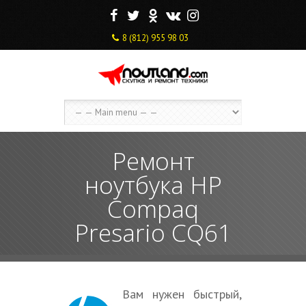
F
T
O
V
I
8 (812) 955 98 03
Ремонт
ноутбука HP
Compaq
Presario CQ61
Вам нужен быстрый,