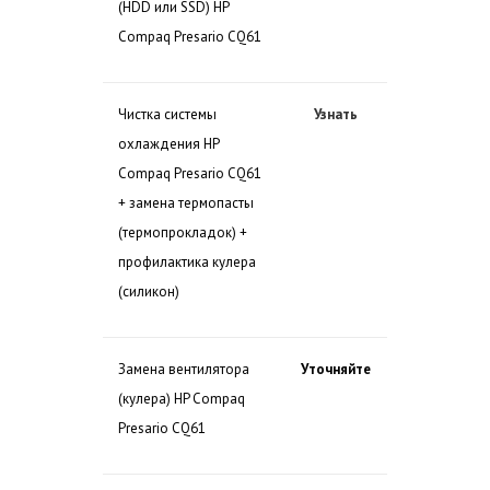
(HDD или SSD) HP
Compaq Presario CQ61
Чистка системы
Узнать
охлаждения HP
Compaq Presario CQ61
+ замена термопасты
(термопрокладок) +
профилактика кулера
(силикон)
Замена вентилятора
Уточняйте
(кулера) HP Compaq
Presario CQ61