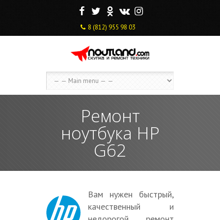
F
T
O
V
I
8 (812) 955 98 03
Ремонт
ноутбука HP
G62
Вам нужен быстрый,
качественный и
недорогой ремонт