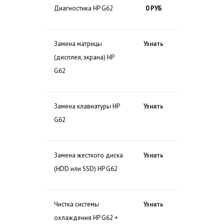
Диагностика HP G62
0 РУБ
Замена матрицы
Узнать
(дисплея, экрана) HP
G62
Замена клавиатуры HP
Узнать
G62
Замена жесткого диска
Узнать
(HDD или SSD) HP G62
Чистка системы
Узнать
охлаждения HP G62 +