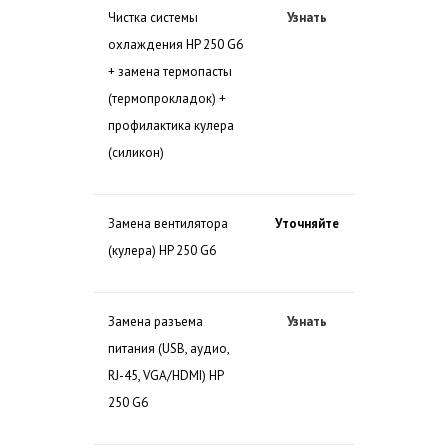
Чистка системы
Узнать
охлаждения HP 250 G6
+ замена термопасты
(термопрокладок) +
профилактика кулера
(силикон)
Замена вентилятора
Уточняйте
(кулера) HP 250 G6
Замена разъема
Узнать
питания (USB, аудио,
RJ-45, VGA/HDMI) HP
250 G6