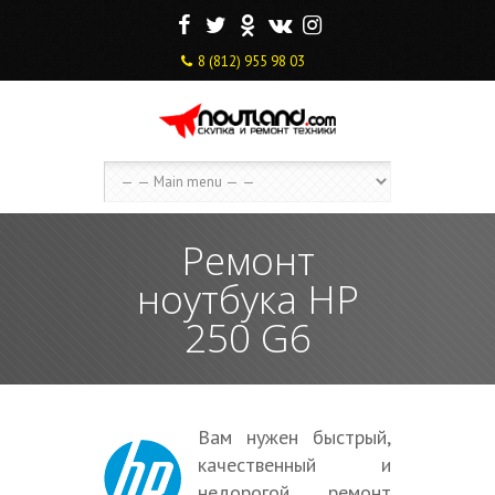
F
T
O
V
I
8 (812) 955 98 03
Ремонт
ноутбука HP
250 G6
Вам нужен быстрый,
качественный и
недорогой ремонт