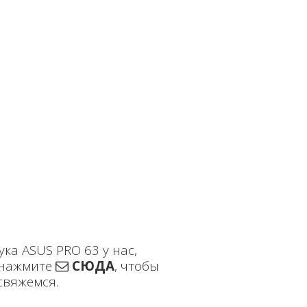
ка ASUS PRO 63 у нас,
нажмите
СЮДА
, чтобы
свяжемся.