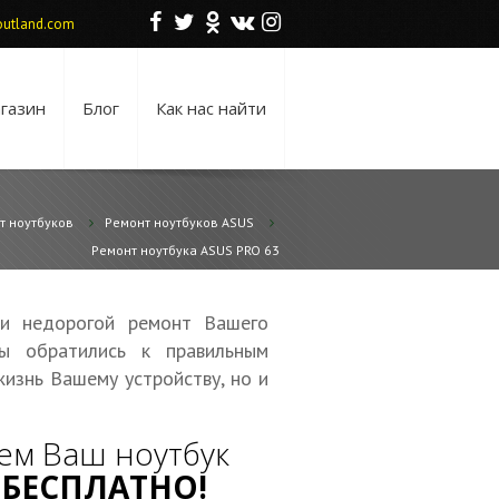
F
T
O
V
I
utland.com
газин
Блог
Как нас найти
т ноутбуков
Ремонт ноутбуков ASUS
Ремонт ноутбука ASUS PRO 63
 и недорогой ремонт Вашего
ы обратились к правильным
жизнь Вашему устройству, но и
ем Ваш ноутбук
—
БЕСПЛАТНО!