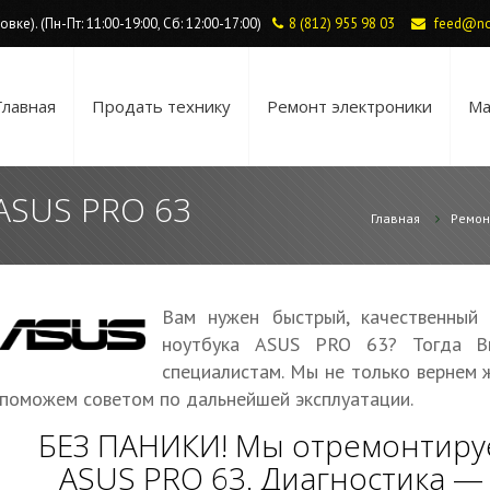
ке). (Пн-Пт: 11:00-19:00, Сб: 12:00-17:00)
8 (812) 955 98 03
feed@no
Главная
Продать технику
Ремонт электроники
Ма
ASUS PRO 63
Главная
Ремон
Вам нужен быстрый, качественный
ноутбука ASUS PRO 63? Тогда В
специалистам. Мы не только вернем 
поможем советом по дальнейшей эксплуатации.
БЕЗ ПАНИКИ! Мы отремонтиру
ASUS PRO 63. Диагностика 