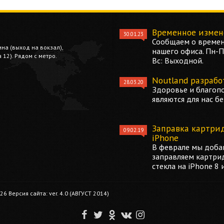
Временное измен
30.01.23
Сообщаем о времен
ина (выход на вокзал),
нашего офиса. Пн-Пт
12). Рядом с метро.
Вс: Выходной.
Noutland разрабо
28.03.20
Здоровье и благоп
являются для нас б
Заправка картри
09.02.19
iPhone
В феврале мы добав
заправляем картри
стекла на iPhone 8 
 Версия сайта: ver. 4.0 (АВГУСТ 2014)
F
T
O
V
I