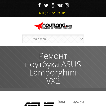
F
T
O
V
I
8 (812) 955 98 03
Ремонт
ноутбука ASUS
Lamborghini
VX2
Вам нужен