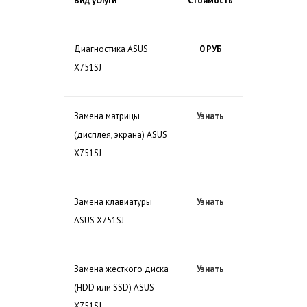
Вид услуги
Стоимость
Диагностика ASUS
0 РУБ
X751SJ
Замена матрицы
Узнать
(дисплея, экрана) ASUS
X751SJ
Замена клавиатуры
Узнать
ASUS X751SJ
Замена жесткого диска
Узнать
(HDD или SSD) ASUS
X751SJ