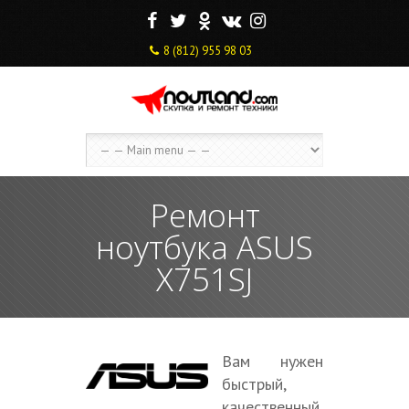
F
T
O
V
I
8 (812) 955 98 03
Ремонт
ноутбука ASUS
X751SJ
Вам нужен
быстрый,
качественный