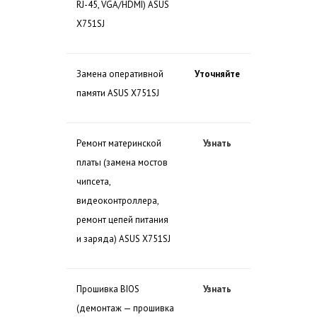
RJ-45, VGA/HDMI) ASUS
X751SJ
Замена оперативной
Уточняйте
памяти ASUS X751SJ
Ремонт материнской
Узнать
платы (замена мостов
чипсета,
видеоконтроллера,
ремонт цепей питания
и заряда) ASUS X751SJ
Прошивка BIOS
Узнать
(демонтаж — прошивка