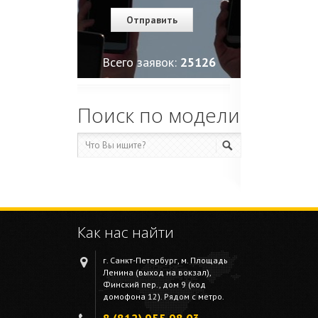
Всего заявок:
25130
Поиск по модели
Как нас найти
г. Санкт-Петербург, м. Площадь
Ленина (выход на вокзал),
Финский пер., дом 9 (код
домофона 12). Рядом с метро.