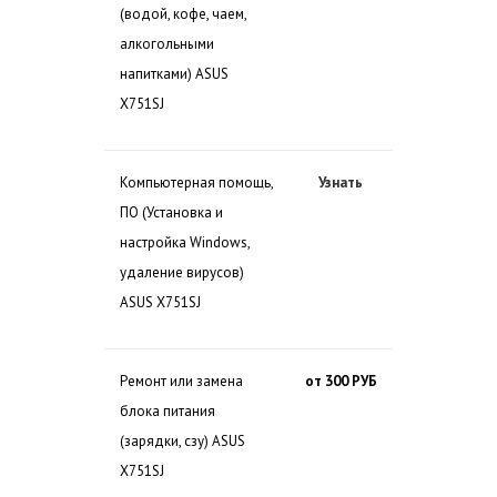
(водой, кофе, чаем,
алкогольными
напитками) ASUS
X751SJ
Компьютерная помощь,
Узнать
ПО (Установка и
настройка Windows,
удаление вирусов)
ASUS X751SJ
Ремонт или замена
от 300 РУБ
блока питания
(зарядки, сзу) ASUS
X751SJ