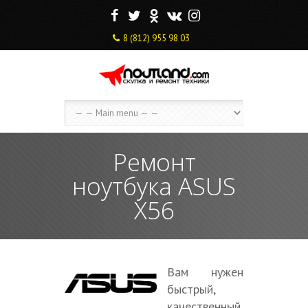
F
T
O
V
I
8 (812) 955 98 03
Ремонт
ноутбука ASUS
X56
Вам нужен
быстрый,
качественный