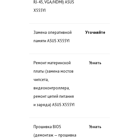
RJ-45, VGA/HDMI) ASUS
X555YI
Замена оперативной
Уточняйте
памяти ASUS X555YI
Ремонт материнской
Узнать
платы (замена мостов
чипсета,
видеоконтроллера,
ремонт цепей питания
и заряда) ASUS X555YI
Прошивка BIOS
Узнать
(демонтаж — прошивка