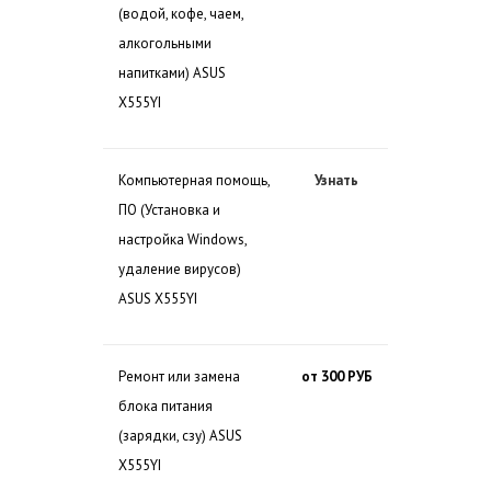
(водой, кофе, чаем,
алкогольными
напитками) ASUS
X555YI
Компьютерная помощь,
Узнать
ПО (Установка и
настройка Windows,
удаление вирусов)
ASUS X555YI
Ремонт или замена
от 300 РУБ
блока питания
(зарядки, сзу) ASUS
X555YI