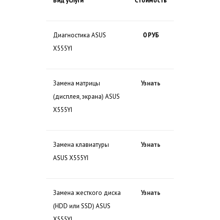
Вид услуги
Стоимость
Диагностика ASUS
0 РУБ
X555YI
Замена матрицы
Узнать
(дисплея, экрана) ASUS
X555YI
Замена клавиатуры
Узнать
ASUS X555YI
Замена жесткого диска
Узнать
(HDD или SSD) ASUS
X555YI