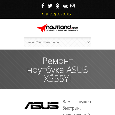
F
T
O
V
I
8 (812) 955 98 03
Ремонт
ноутбука ASUS
X555YI
Вам нужен
быстрый,
качественный