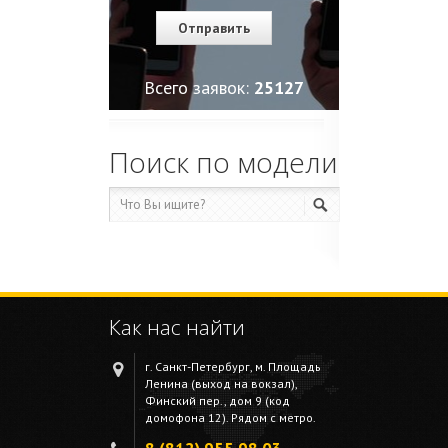
Всего заявок:
25127
Поиск по модели
Как нас найти
г. Санкт-Петербург, м. Площадь
Ленина (выход на вокзал),
Финский пер., дом 9 (код
домофона 12). Рядом с метро.