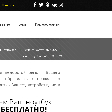
F
T
O
V
I
utland.com
газин
Блог
Как нас найти
т ноутбуков
Ремонт ноутбуков ASUS
Ремонт ноутбука ASUS X550VC
 и недорогой ремонт Вашего
ы обратились к правильным
жизнь Вашему устройству, но и
ем Ваш ноутбук
—
БЕСПЛАТНО!