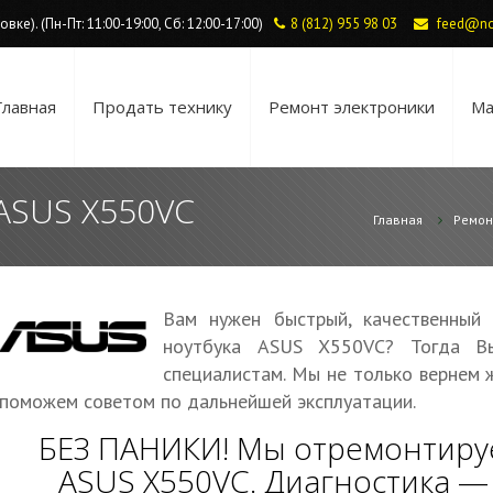
ке). (Пн-Пт: 11:00-19:00, Сб: 12:00-17:00)
8 (812) 955 98 03
feed@no
Главная
Продать технику
Ремонт электроники
Ма
 ASUS X550VC
Главная
Ремон
Вам нужен быстрый, качественный
ноутбука ASUS X550VC? Тогда В
специалистам. Мы не только вернем 
поможем советом по дальнейшей эксплуатации.
БЕЗ ПАНИКИ! Мы отремонтиру
ASUS X550VC. Диагностика 