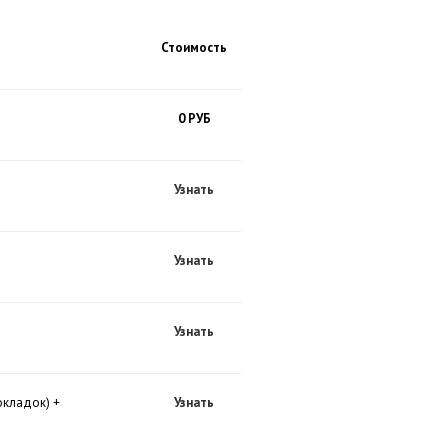
Стоимость
0 РУБ
Узнать
Узнать
Узнать
окладок) +
Узнать