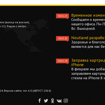
Временное измен
30.01.23
Сообщаем о времен
ина (выход на вокзал),
нашего офиса. Пн-Пт
12). Рядом с метро.
Вс: Выходной.
Noutland разрабо
28.03.20
Здоровье и благоп
являются для нас б
Заправка картри
09.02.19
iPhone
В феврале мы добав
заправляем картри
стекла на iPhone 8 
 Версия сайта: ver. 4.0 (АВГУСТ 2014)
F
T
O
V
I