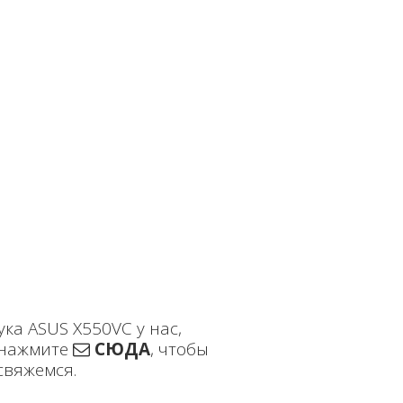
ка ASUS X550VC у нас,
нажмите
СЮДА
, чтобы
свяжемся.