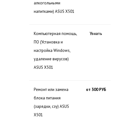
алкогольными
напитками) ASUS X501
Компьютерная помощь,
Узнать
ПО (Установка и
настройка Windows,
удаление вирусов)
ASUS X501
Ремонт или замена
от 300 РУБ
блока питания
(зарядки, сзу) ASUS
X501