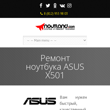
F
T
O
V
I
8 (812) 955 98 03
Ремонт
ноутбука ASUS
X501
Вам нужен
быстрый,
качественный