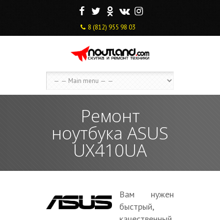
F
T
O
V
I
8 (812) 955 98 03
Ремонт
ноутбука ASUS
UX410UA
Вам нужен
быстрый,
качественный