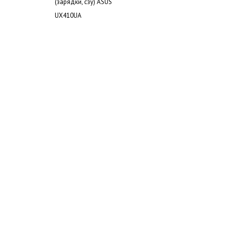
(зарядки, сзу) ASUS
UX410UA