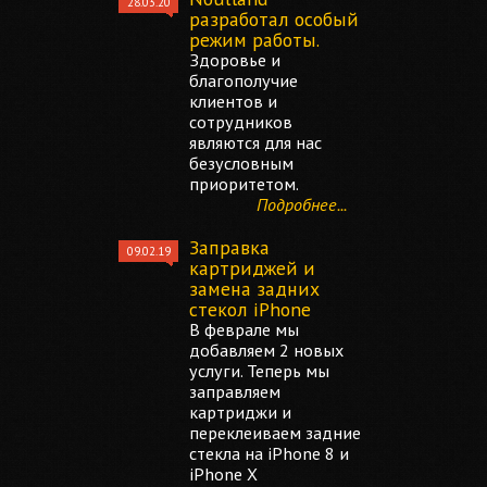
28.03.20
разработал особый
режим работы.
Здоровье и
благополучие
клиентов и
сотрудников
являются для нас
безусловным
приоритетом.
Подробнее...
Заправка
09.02.19
картриджей и
замена задних
стекол iPhone
В феврале мы
добавляем 2 новых
услуги. Теперь мы
заправляем
картриджи и
переклеиваем задние
стекла на iPhone 8 и
iPhone X