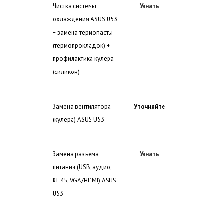
Чистка системы
Узнать
охлаждения ASUS U53
+ замена термопасты
(термопрокладок) +
профилактика кулера
(силикон)
Замена вентилятора
Уточняйте
(кулера) ASUS U53
Замена разъема
Узнать
питания (USB, аудио,
RJ-45, VGA/HDMI) ASUS
U53