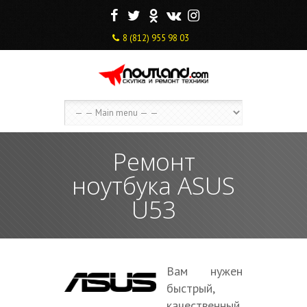
F
T
O
V
I
8 (812) 955 98 03
Ремонт
ноутбука ASUS
U53
Вам нужен
быстрый,
качественный