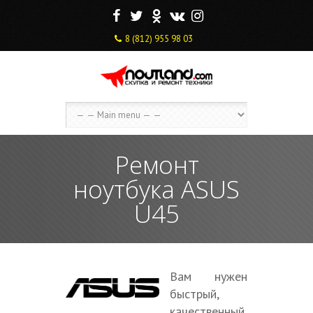
F
T
O
V
I
8 (812) 955 98 03
Ремонт
ноутбука ASUS
U45
Вам нужен
быстрый,
качественный