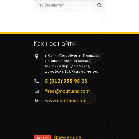
Как нас найти
г. Санкт-Петербург, м. Площадь
Ленина (выход на вокзал),
Финский пер., дом 9 (код
домофона 12). Рядом с метро.
8 (812) 955 98 03
feed@noutland.com
www.noutland.com
Временное
30.01.23