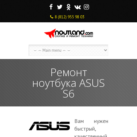
F
T
O
V
I
8 (812) 955 98 03
Ремонт
ноутбука ASUS
S6
Вам нужен
быстрый,
качественный