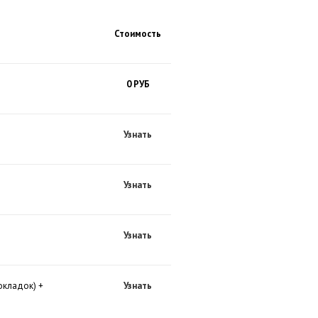
Стоимость
0 РУБ
Узнать
Узнать
Узнать
окладок) +
Узнать