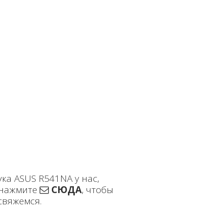
ка ASUS R541NA у нас,
нажмите
СЮДА
, чтобы
свяжемся.