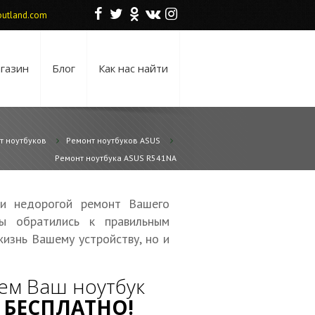
F
T
O
V
I
utland.com
газин
Блог
Как нас найти
т ноутбуков
Ремонт ноутбуков ASUS
Ремонт ноутбука ASUS R541NA
 и недорогой ремонт Вашего
ы обратились к правильным
жизнь Вашему устройству, но и
ем Ваш ноутбук
—
БЕСПЛАТНО!