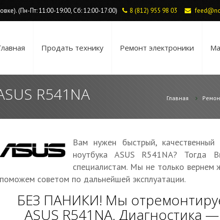
ке). (Пн-Пт: 11:00-19:00, Сб: 12:00-17:00)
8 (812) 955 98 03
feed@no
Главная
Продать технику
Ремонт электроники
Ма
 ASUS R541NA
Главная
Ремон
Вам нужен быстрый, качественный
ноутбука ASUS R541NA? Тогда В
специалистам. Мы не только вернем 
поможем советом по дальнейшей эксплуатации.
БЕЗ ПАНИКИ! Мы отремонтиру
ASUS R541NA. Диагностика 