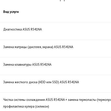
Вид услуги
Диагностика ASUS R541NA
Замена матрицы (дисплея, экрана) ASUS R541NA
Замена клавиатуры ASUS R541NA
Замена жесткого диска (HDD или SSD) ASUS R541NA
Чистка системы охлаждения ASUS R541NA + замена термопасты (термопр
профилактика кулера (силикон)