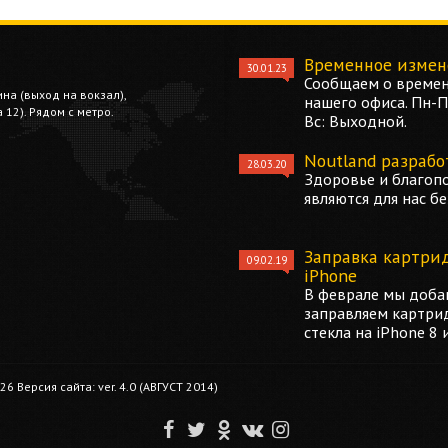
Временное измен
30.01.23
Сообщаем о времен
ина (выход на вокзал),
нашего офиса. Пн-Пт
12). Рядом с метро.
Вс: Выходной.
Noutland разрабо
28.03.20
Здоровье и благоп
являются для нас б
Заправка картри
09.02.19
iPhone
В феврале мы добав
заправляем картри
стекла на iPhone 8 
 Версия сайта: ver. 4.0 (АВГУСТ 2014)
F
T
O
V
I