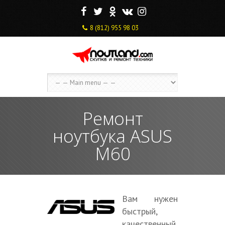
F
T
O
V
I
8 (812) 955 98 03
Ремонт
ноутбука ASUS
M60
Вам нужен
быстрый,
качественный