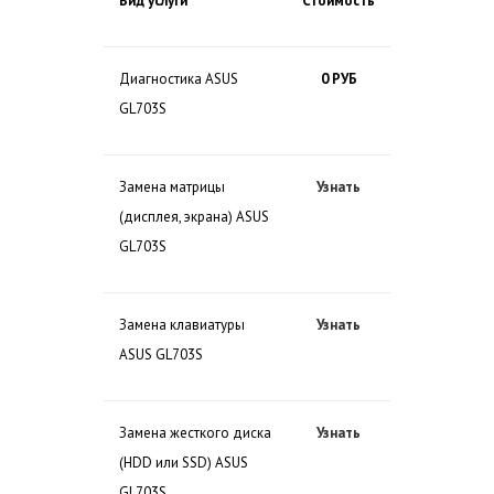
Вид услуги
Стоимость
Диагностика ASUS
0 РУБ
GL703S
Замена матрицы
Узнать
(дисплея, экрана) ASUS
GL703S
Замена клавиатуры
Узнать
ASUS GL703S
Замена жесткого диска
Узнать
(HDD или SSD) ASUS
GL703S