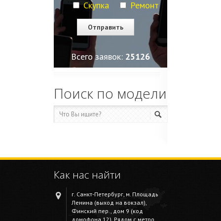
Скупка
Ремонт
Всего заявок:
25129
Поиск по модели
Как нас найти
г. Санкт-Петербург, м. Площадь
Ленина (выход на вокзал),
Финский пер., дом 9 (код
домофона 12). Рядом с метро.