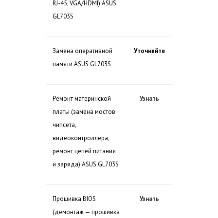
RJ-45, VGA/HDMI) ASUS
GL703S
Замена оперативной
Уточняйте
памяти ASUS GL703S
Ремонт материнской
Узнать
платы (замена мостов
чипсета,
видеоконтроллера,
ремонт цепей питания
и заряда) ASUS GL703S
Прошивка BIOS
Узнать
(демонтаж — прошивка