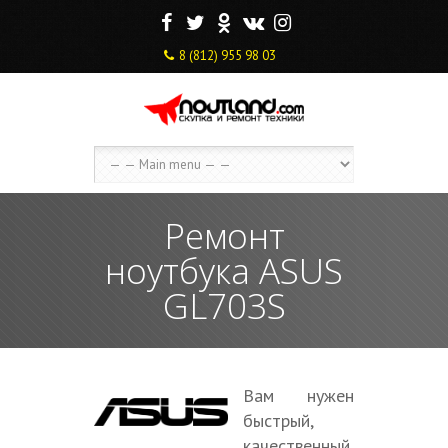
F
T
O
V
I
8 (812) 955 98 03
Ремонт
ноутбука ASUS
GL703S
Вам нужен
быстрый,
качественный