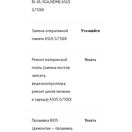
RJ-45, VGA/HDMI) ASUS
G750JX
Замена оперативной
Уточняйте
памяти ASUS G750JX
Ремонт материнской
Узнать
платы (замена мостов
чипсета,
видеоконтроллера,
ремонт цепей питания
и заряда) ASUS G750JX
Прошивка BIOS
Узнать
(демонтаж — прошивка