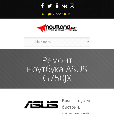
F
T
O
V
I
8 (812) 955 98 03
Ремонт
ноутбука ASUS
G750JX
Вам нужен
быстрый,
качественный