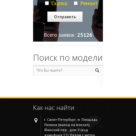
Скупка
Ремонт
Всего заявок:
25130
Поиск по модели
Как нас найти
г. Санкт-Петербург, м. Площадь
Ленина (выход на вокзал),
Финский пер., дом 9 (код
домофона 12). Рядом с метро.