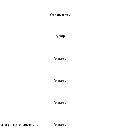
Стоимость
0 РУБ
Узнать
Узнать
Узнать
адок) + профилактика
Узнать