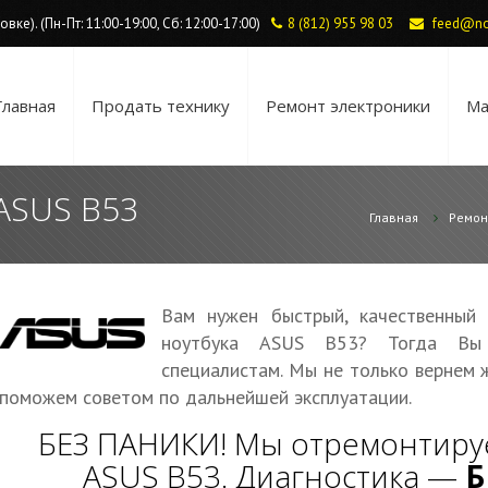
ке). (Пн-Пт: 11:00-19:00, Сб: 12:00-17:00)
8 (812) 955 98 03
feed@no
Главная
Продать технику
Ремонт электроники
Ма
ASUS B53
Главная
Ремон
Вам нужен быстрый, качественный
ноутбука ASUS B53? Тогда Вы 
специалистам. Мы не только вернем 
поможем советом по дальнейшей эксплуатации.
БЕЗ ПАНИКИ! Мы отремонтиру
ASUS B53. Диагностика —
Б