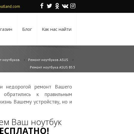
F
T
O
V
I
utland.com
газин
Блог
Как нас найти
т ноутбуков
Ремонт ноутбуков ASUS
Ремонт ноутбука ASUS B53
 и недорогой ремонт Вашего
обратились к правильным
жизнь Вашему устройству, но и
ем Ваш ноутбук
ЕСПЛАТНО!