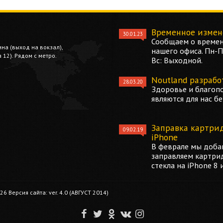
Временное измен
30.01.23
Сообщаем о времен
ина (выход на вокзал),
нашего офиса. Пн-Пт
12). Рядом с метро.
Вс: Выходной.
Noutland разрабо
28.03.20
Здоровье и благоп
являются для нас б
Заправка картри
09.02.19
iPhone
В феврале мы добав
заправляем картри
стекла на iPhone 8 
 Версия сайта: ver. 4.0 (АВГУСТ 2014)
F
T
O
V
I