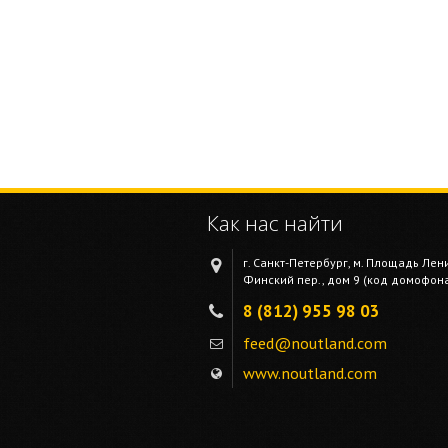
Как нас найти
г. Санкт-Петербург, м. Площадь Лен
Финский пер., дом 9 (код домофона 
8 (812) 955 98 03
feed@noutland.com
www.noutland.com