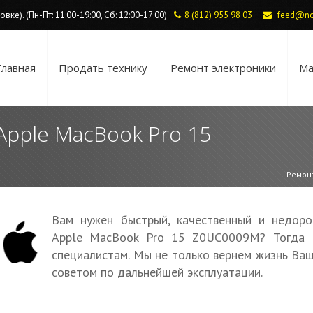
ке). (Пн-Пт: 11:00-19:00, Сб: 12:00-17:00)
8 (812) 955 98 03
feed@no
Главная
Продать технику
Ремонт электроники
Ма
Apple MacBook Pro 15
Ремонт
Вам нужен быстрый, качественный и недоро
Apple MacBook Pro 15 Z0UC0009M? Тогда 
специалистам. Мы не только вернем жизнь Ваш
советом по дальнейшей эксплуатации.