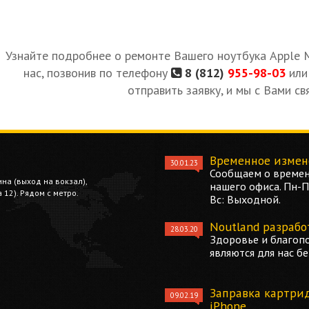
Узнайте подробнее о ремонте Вашего ноутбука Apple
нас, позвонив по телефону
8 (812)
955-98-03
или
отправить заявку, и мы с Вами св
Временное измен
30.01.23
Сообщаем о времен
ина (выход на вокзал),
нашего офиса. Пн-Пт
12). Рядом с метро.
Вс: Выходной.
Noutland разрабо
28.03.20
Здоровье и благоп
являются для нас б
Заправка картри
09.02.19
iPhone