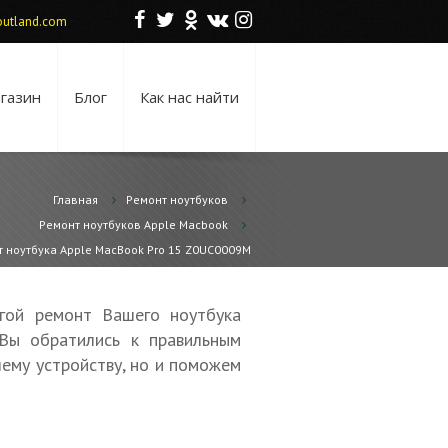
F
T
O
V
I
utland.com
газин
Блог
Как нас найти
Главная
Ремонт ноутбуков
Ремонт ноутбуков Apple Macbook
 ноутбука Apple MacBook Pro 15 Z0UC0009M
гой ремонт Вашего ноутбука
Вы обратились к правильным
ему устройству, но и поможем