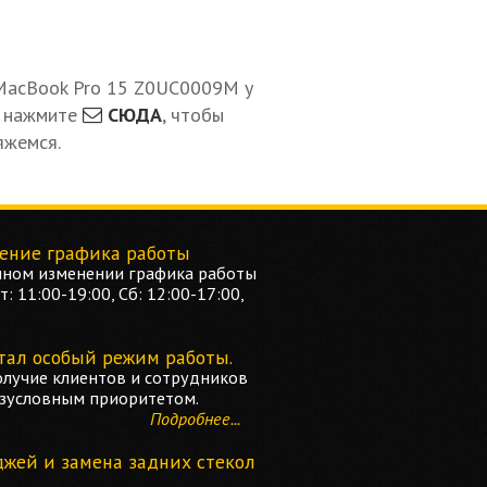
 MacBook Pro 15 Z0UC0009M у
 нажмите
СЮДА
, чтобы
яжемся.
ение графика работы
ном изменении графика работы
: 11:00-19:00, Сб: 12:00-17:00,
тал особый режим работы.
олучие клиентов и сотрудников
езусловным приоритетом.
Подробнее...
джей и замена задних стекол