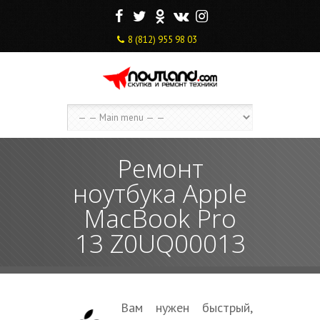
F
T
O
V
I
8 (812) 955 98 03
Ремонт
ноутбука Apple
MacBook Pro
13 Z0UQ00013
Вам нужен быстрый,