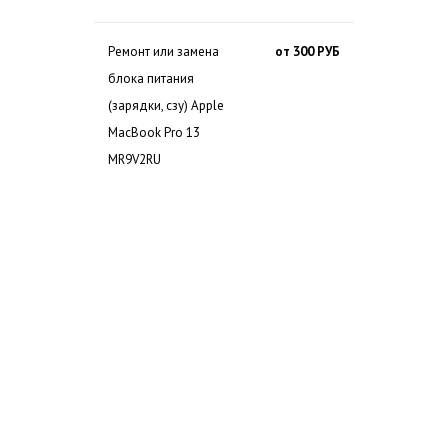
Ремонт или замена
от 300 РУБ
блока питания
(зарядки, сзу) Apple
MacBook Pro 13
MR9V2RU