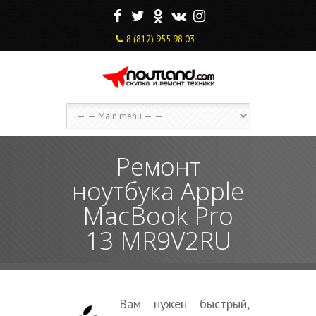
F
T
O
V
I
8 (812) 955 98 03
Ремонт
ноутбука Apple
MacBook Pro
13 MR9V2RU
Вам нужен быстрый,