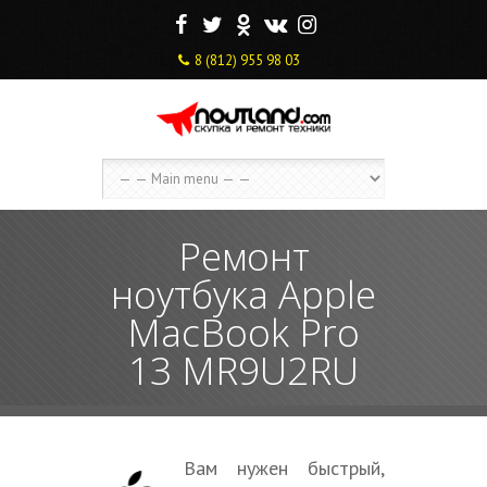
F
T
O
V
I
8 (812) 955 98 03
Ремонт
ноутбука Apple
MacBook Pro
13 MR9U2RU
Вам нужен быстрый,