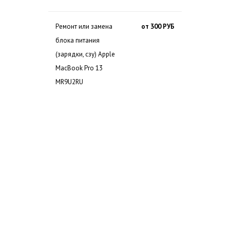
Ремонт или замена
от 300 РУБ
блока питания
(зарядки, сзу) Apple
MacBook Pro 13
MR9U2RU