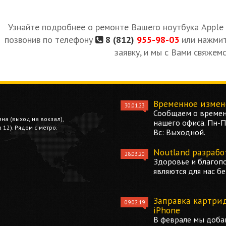
Узнайте подробнее о ремонте Вашего ноутбука Apple 
позвонив по телефону
8 (812)
955-98-03
или нажми
заявку, и мы с Вами свяжемс
Временное измен
30.01.23
Сообщаем о времен
ина (выход на вокзал),
нашего офиса. Пн-Пт
12). Рядом с метро.
Вс: Выходной.
Noutland разрабо
28.03.20
Здоровье и благоп
являются для нас б
Заправка картри
09.02.19
iPhone
В феврале мы добав