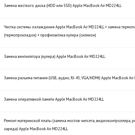
Замена жесткого диска (HDD или SSD) Apple MacBook Air MD224LL
Чистка системы охлаждения Apple MacBook Air MD224LL + замена термоп
(термопрокладок) + профилактика кулера (силикон)
Замена вентилятора (кулера) Apple MacBook Air MD224LL
Замена разъема питания (USB, аудио, RJ-45, VGA/HDMI) Apple MacBook Ai
Замена оперативной памяти Apple MacBook Air MD224LL
Ремонт материнской платы (замена мостов чипсета, видеоконтроллера, р
заряда) Apple MacBook Air MD224LL