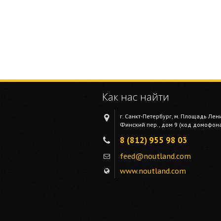
Как нас найти
г. Санкт-Петербург, м. Площадь Лен
Финский пер., дом 9 (код домофона 
8 (812) 955 98 03
feed@noutland.com
www.noutland.com