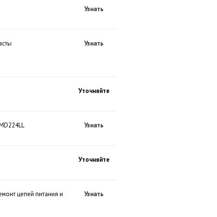
Узнать
асты
Узнать
Уточняйте
r MD224LL
Узнать
Уточняйте
емонт цепей питания и
Узнать