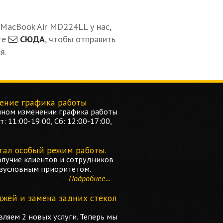
MacBook Air MD224LL у нас,
те
СЮДА
, чтобы отправить
я.
ение графика работы
ном изменении графика работы
: 11:00-19:00, Сб: 12:00-17:00,
тал особый режим работы.
олучие клиентов и сотрудников
езусловным приоритетом.
Подробнее...
джей и замена задних стекол
ляем 2 новых услуги. Теперь мы