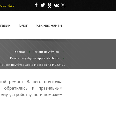
F
T
O
V
I
utland.com
газин
Блог
Как нас найти
Главная
Ремонт ноутбуков
Ремонт ноутбуков Apple Macbook
Ремонт ноутбука Apple MacBook Air MD224LL
гой ремонт Вашего ноутбука
 обратились к правильным
ему устройству, но и поможем