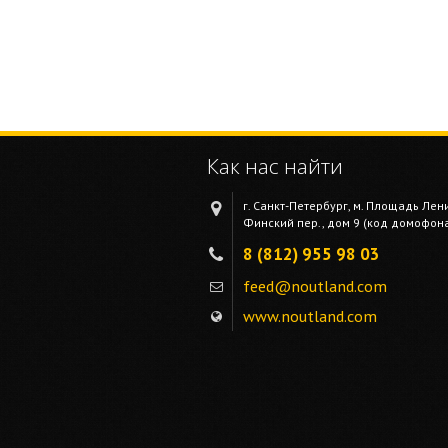
Как нас найти
г. Санкт-Петербург, м. Площадь Лен
Финский пер., дом 9 (код домофона 
8 (812) 955 98 03
feed@noutland.com
www.noutland.com