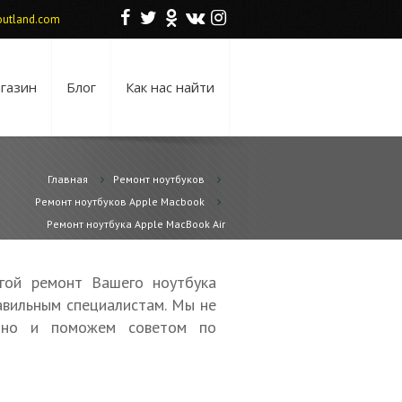
F
T
O
V
I
utland.com
газин
Блог
Как нас найти
Главная
Ремонт ноутбуков
Ремонт ноутбуков Apple Macbook
Ремонт ноутбука Apple MacBook Air
гой ремонт Вашего ноутбука
авильным специалистам. Мы не
, но и поможем советом по