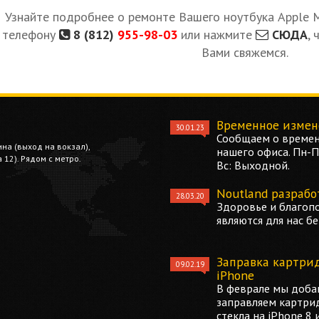
Узнайте подробнее о ремонте Вашего ноутбука Apple Ma
телефону
8 (812)
955-98-03
или нажмите
СЮДА
, 
Вами свяжемся.
Временное измен
30.01.23
Сообщаем о времен
ина (выход на вокзал),
нашего офиса. Пн-Пт
12). Рядом с метро.
Вс: Выходной.
Noutland разрабо
28.03.20
Здоровье и благоп
являются для нас б
Заправка картри
09.02.19
iPhone
В феврале мы добав
заправляем картри
стекла на iPhone 8 