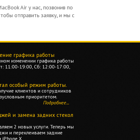
cBook Air у нас, позвонив по
чтобы отправить заявку, и мы с
ение графика работы
ном изменении графика работы
: 11:00-19:00, Сб: 12:00-17:00,
тал особый режим работы.
олучие клиентов и сотрудников
езусловным приоритетом.
Подробнее...
джей и замена задних стекол
ляем 2 новых услуги. Теперь мы
джи и переклеиваем задние
и iPhone X