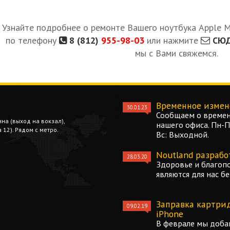
Узнайте подробнее о ремонте Вашего ноутбука Apple M
по телефону
8 (812)
955-98-03
или нажмите
СЮ
мы с Вами свяжемся.
Временное измен
30.01.23
Сообщаем о времен
ина (выход на вокзал),
нашего офиса. Пн-Пт
12). Рядом с метро.
Вс: Выходной.
Noutland разрабо
28.03.20
Здоровье и благоп
являются для нас б
Заправка картри
09.02.19
iPhone
В феврале мы добав