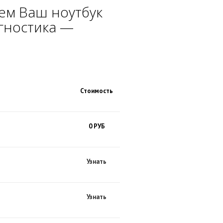
ем Ваш ноутбук
гностика —
Стоимость
0 РУБ
Узнать
Узнать