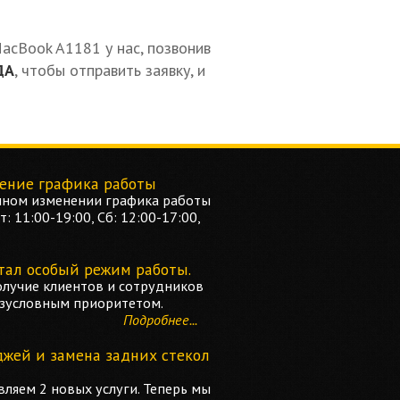
acBook A1181 у нас, позвонив
ДА
, чтобы отправить заявку, и
ение графика работы
ном изменении графика работы
: 11:00-19:00, Сб: 12:00-17:00,
тал особый режим работы.
олучие клиентов и сотрудников
езусловным приоритетом.
Подробнее...
джей и замена задних стекол
ляем 2 новых услуги. Теперь мы