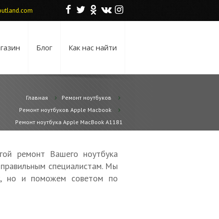
F
T
O
V
I
utland.com
газин
Блог
Как нас найти
Главная
Ремонт ноутбуков
Ремонт ноутбуков Apple Macbook
Ремонт ноутбука Apple MacBook A1181
гой ремонт Вашего ноутбука
 правильным специалистам. Мы
у, но и поможем советом по