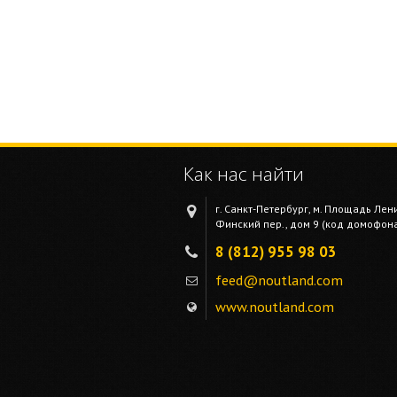
Как нас найти
г. Санкт-Петербург, м. Площадь Лен
Финский пер., дом 9 (код домофона 
8 (812) 955 98 03
feed@noutland.com
www.noutland.com