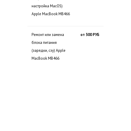
настройка MacOS)
Apple MacBook MB466
Ремонт или замена
от 300 РУБ
блока питания
(зарядки, сзу) Apple
MacBook MB466