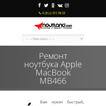
F
T
O
V
I
8 (812) 955 98 03
Ремонт
ноутбука Apple
MacBook
MB466
Вам нужен быстрый,